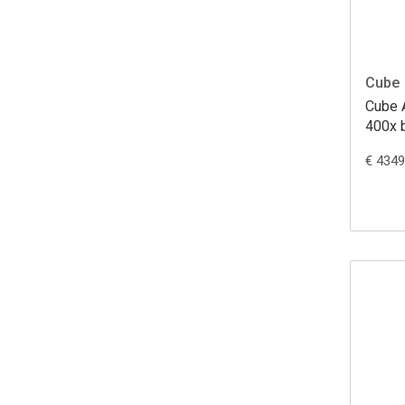
Cube
Cube 
400x b
€ 4349