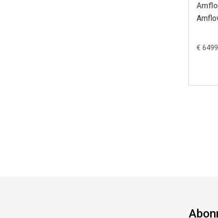
Amfl
Amflo
€ 6499
Abonn