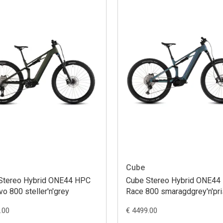
Cube
Stereo Hybrid ONE44 HPC
Cube Stereo Hybrid ONE44
o 800 steller'n'grey
Race 800 smaragdgrey'n'pr
.00
€ 4499.00