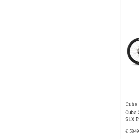
Cube
Cube 
SLX Ev
€ 5849