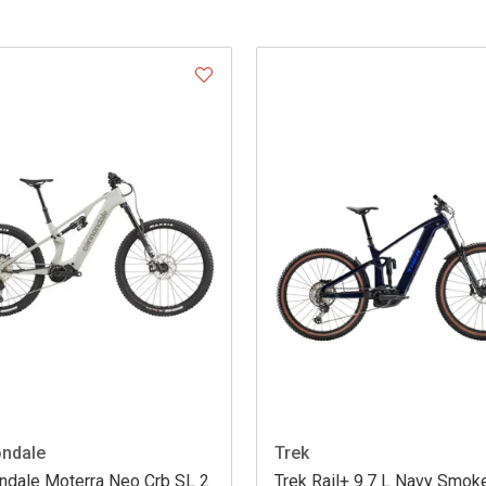
ndale
Trek
ndale Moterra Neo Crb SL 2
Trek Rail+ 9.7 L Navy Smok