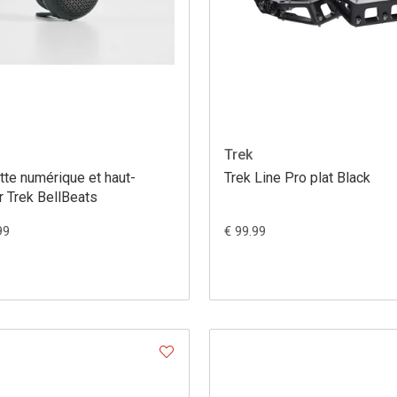
Trek
te numérique et haut-
Trek Line Pro plat Black
r Trek BellBeats
99
€ 99.99