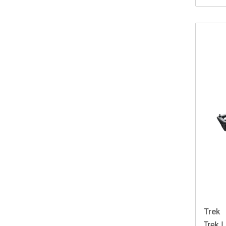
Trek
Trek L